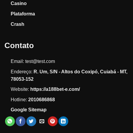
Casino
Plataforma
Crash
Contato
Email:
test@test.com
Endereço:
R. Um, S/N - Altos do Coxipó, Cuiabá - MT,
78053-152
Website:
https://a188bet-e.com/
Hotline:
2010686868
Google Sitemap