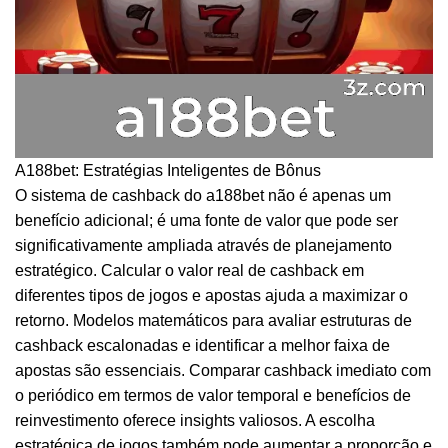
A188bet: Estratégias Inteligentes de Bônus
O sistema de cashback do a188bet não é apenas um
benefício adicional; é uma fonte de valor que pode ser
significativamente ampliada através de planejamento
estratégico. Calcular o valor real de cashback em
diferentes tipos de jogos e apostas ajuda a maximizar o
retorno. Modelos matemáticos para avaliar estruturas de
cashback escalonadas e identificar a melhor faixa de
apostas são essenciais. Comparar cashback imediato com
o periódico em termos de valor temporal e benefícios de
reinvestimento oferece insights valiosos. A escolha
estratégica de jogos também pode aumentar a proporção e