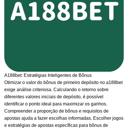
A188bet: Estratégias Inteligentes de Bônus
Otimizar o valor do bônus de primeiro depósito no a188bet
exige análise criteriosa. Calculando o retorno sobre
diferentes valores iniciais de depósito, é possível
identificar o ponto ideal para maximizar os ganhos.
Compreender a proporção de bônus e requisitos de
apostas ajuda a fazer escolhas informadas. Escolher jogos
e estratégias de apostas específicas para bônus de